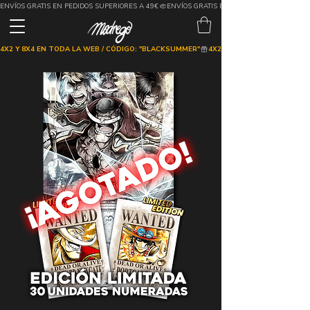
ENVÍOS GRATIS EN PEDIDOS SUPERIORES A 49€
4X2 Y 8X4 EN TODA LA WEB / CÓDIGO: "BLACKSUMMER"