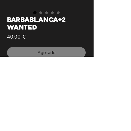
BARBABLANCA+2
WANTED
Precio
40,00 €
Agotado
PACK ESPECIAL LIMITADO A 30
UNIDADES:
Incluye:
1x LÁMINA: “Barbablanca” Tamaño a
Elegir
1x Lámina A4 WANTED del boceto
original de "MARCO" limitada a 30
unidades.
1x Lámina A4 WANTED del boceto
original de "ACE" limitada a 30 unidades.