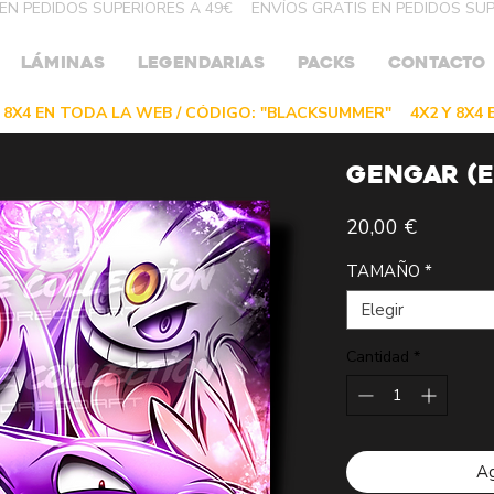
LÁMINAS
LEGENDARIAS
PACKS
CONTACTO
GENGAR (E
Precio
20,00 €
TAMAÑO
*
Elegir
Cantidad
*
Ag