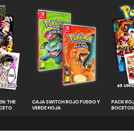
a
Vista rápida
N: THE
CAJA SWITCH ROJO FUEGO Y
PACK ROJ
OCETO
VERDE HOJA
BOCETOS