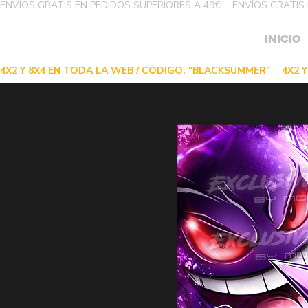
ENVÍOS GRATIS EN PEDIDOS SUPERIORES A 49€
INICIO
4X2 Y 8X4 EN TODA LA WEB / CÓDIGO: "BLACKSUMMER"