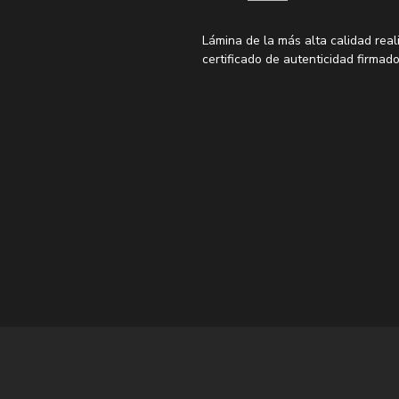
Lámina de la más alta calidad real
certificado de autenticidad firmado
*Las láminas XL y XXL no permiten
en papel fotográfico premium
*Los enmarcados no están incluido
frecuentes para ver los marcos r