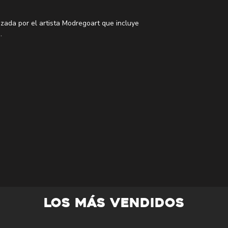
izada por el artista Modregoart que incluye
.
 grabado al dorso ya que son producidas
s. Consulta el apartado de preguntas
ecomendados.
LOS MÁS VENDIDOS