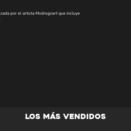
izada por el artista Modregoart que incluye
.
 grabado al dorso ya que son producidas
s. Consulta el apartado de preguntas
ecomendados.
LOS MÁS VENDIDOS