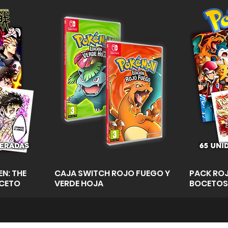
a
Vista rápida
N: THE
CAJA SWITCH ROJO FUEGO Y
PACK ROJ
OCETO
VERDE HOJA
BOCETOS