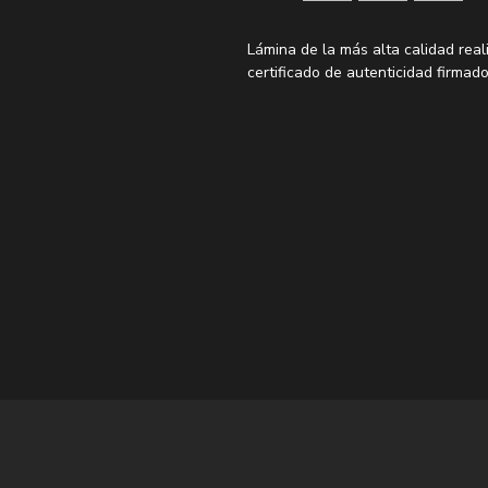
Lámina de la más alta calidad real
certificado de autenticidad firmado
*Las láminas XL y XXL no permiten
en papel fotográfico premium
*Los enmarcados no están incluido
frecuentes para ver los marcos r