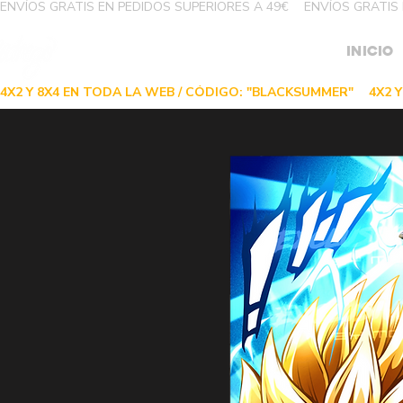
ENVÍOS GRATIS EN PEDIDOS SUPERIORES A 49€
INICIO
4X2 Y 8X4 EN TODA LA WEB / CÓDIGO: "BLACKSUMMER"