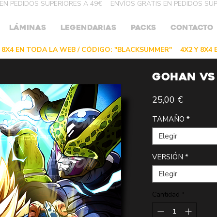
LÁMINAS
LEGENDARIAS
PACKS
CONTACTO
GOHAN VS
Precio
25,00 €
TAMAÑO
*
Elegir
VERSIÓN
*
Elegir
Cantidad
*