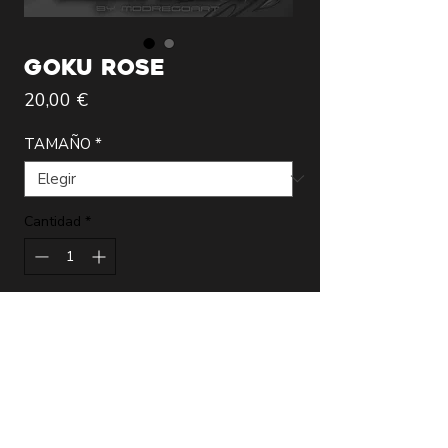
GOKU ROSE
Precio
20,00 €
TAMAÑO
*
Cantidad
*
Agregar al carrito
Lámina de la más alta calidad realizada
por el artista Modregoart que incluye
certificado de autenticidad firmado.