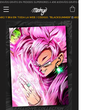
ENVÍOS GRATIS EN PEDIDOS SUPERIORES A 49€
4X2 Y 8X4 EN TODA LA WEB / CÓDIGO: "BLACKSUMMER"