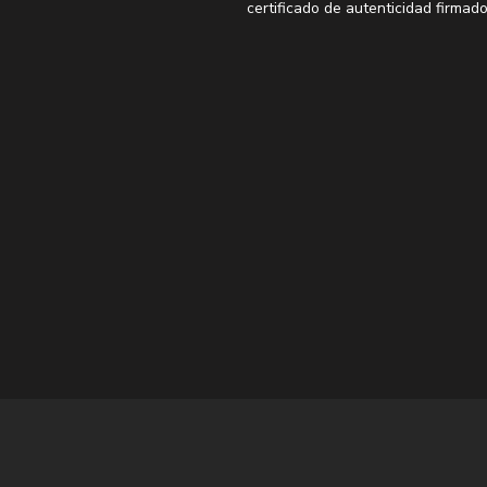
certificado de autenticidad firmado
*Las láminas XL y XXL no incluyen
producidas en papel fotográfico pr
*Los enmarcados no están incluid
frecuentes
para ver los marcos re