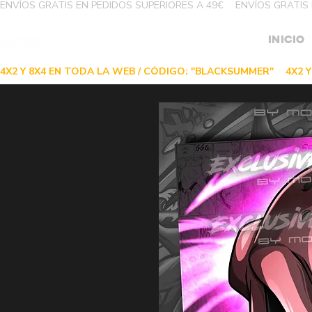
ENVÍOS GRATIS EN PEDIDOS SUPERIORES A 49€
INICIO
4X2 Y 8X4 EN TODA LA WEB / CÓDIGO: "BLACKSUMMER"