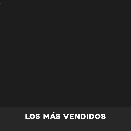
.
 grabado de autenticidad ya que son
emium, el cual no permite grabado al dorso.
os. Consulta el apartado de
preguntas
comendados.
LOS MÁS VENDIDOS