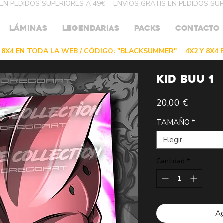
LÁMINAS
LEGENDARIAS
PACKS
CONTACTO
KID BUU 1
Precio
20,00 €
TAMAÑO
*
Elegir
Cantidad
*
Ag