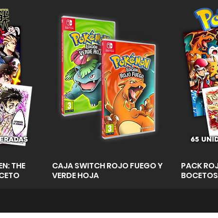
a
Vista rápida
N: THE
CAJA SWITCH ROJO FUEGO Y
PACK ROJ
OCETO
VERDE HOJA
BOCETOS