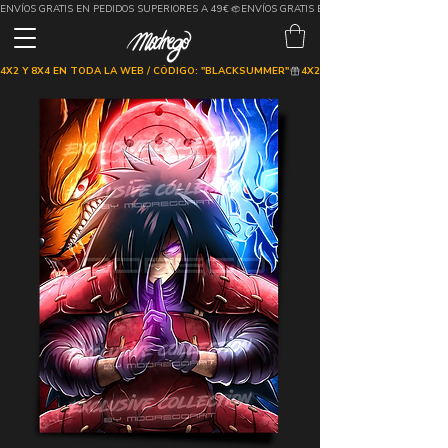
ENVÍOS GRATIS EN PEDIDOS SUPERIORES A 49€
4X2 Y 8X4 EN TODA LA WEB / CÓDIGO: "BLACKSUMMER"