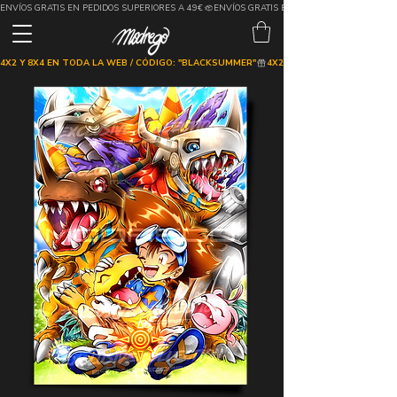
ENVÍOS GRATIS EN PEDIDOS SUPERIORES A 49€
4X2 Y 8X4 EN TODA LA WEB / CÓDIGO: "BLACKSUMMER"