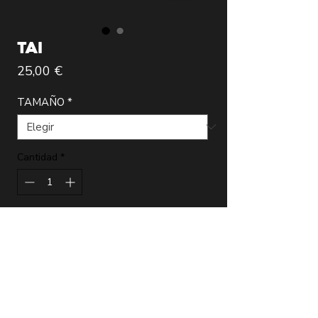
TAI
Precio
25,00 €
TAMAÑO
*
Cantidad
*
Agregar al carrito
Lámina de la más alta calidad realizada
por el artista Modregoart que incluye
certificado de autenticidad firmado.