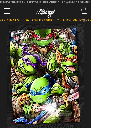
ENVÍOS GRATIS EN PEDIDOS SUPERIORES A 49€
4X2 Y 8X4 EN TODA LA WEB / CÓDIGO: "BLACKSUMMER"