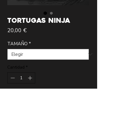
TORTUGAS NINJA
Precio
20,00 €
TAMAÑO
*
Cantidad
*
Agregar al carrito
Lámina de la más alta calidad realizada
por el artista Modregoart que incluye
certificado de autenticidad firmado.