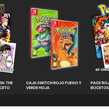
a
Vista rápida
N: THE
CAJA SWITCH ROJO FUEGO Y
PACK ROJ
OCETO
VERDE HOJA
BOCETOS