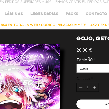
LÁMINAS
LEGENDARIAS
PACKS
CONTACTO
GOJO, GET
Precio
20,00 €
TAMAÑO
*
Elegir
Cantidad
*
Ag