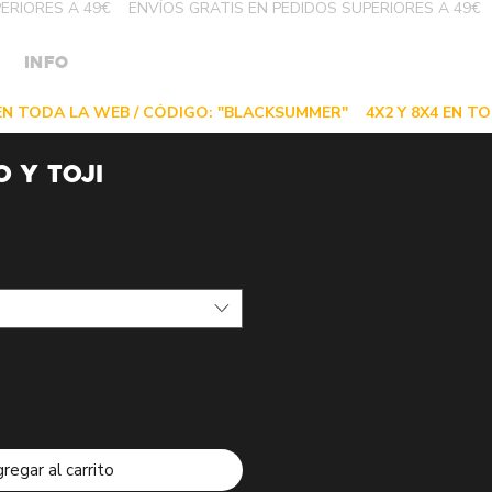
INFO
O y TOJI
regar al carrito