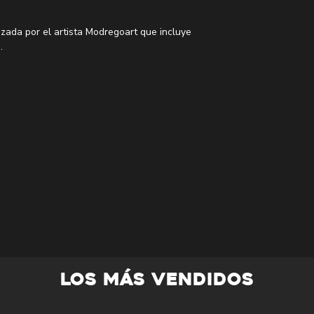
izada por el artista Modregoart que incluye
.
 grabado al dorso ya que son producidas
s. Consulta el apartado de preguntas
ecomendados.
LOS MÁS VENDIDOS