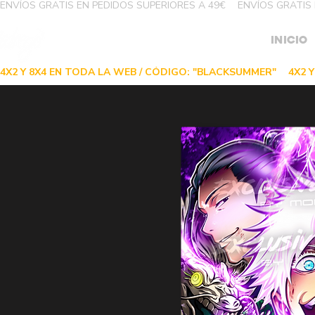
ENVÍOS GRATIS EN PEDIDOS SUPERIORES A 49€
INICIO
4X2 Y 8X4 EN TODA LA WEB / CÓDIGO: "BLACKSUMMER"