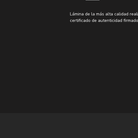
Lámina de la más alta calidad real
certificado de autenticidad firmado
*Las láminas XL y XXL no permiten
en papel fotográfico premium
*Los enmarcados no están incluido
frecuentes para ver los marcos r