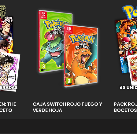
a
Vista rápida
N: THE
CAJA SWITCH ROJO FUEGO Y
PACK ROJ
OCETO
VERDE HOJA
BOCETOS