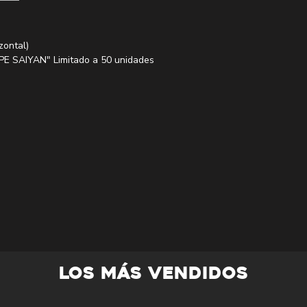
zontal)
PE SAIYAN" Limitado a 50 unidades
do para cada cliente.
 volverán a vender.
LOS MÁS VENDIDOS