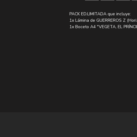
PACK ED.LIMITADA que incluye:
1x Lámina de GUERREROS Z (Hori
1x Boceto A4 "VEGETA, EL PRÍNCI
Cada boceto va numerado y dedica
Una vez agotados los packs NO se