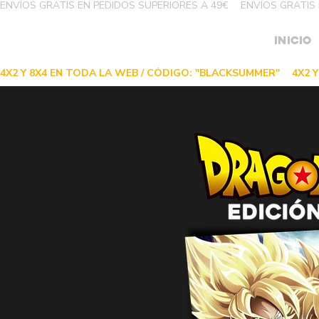
ENVÍOS GRATIS EN PEDIDOS SUPERIORES A 49€
INICIO
4X2 Y 8X4 EN TODA LA WEB / CÓDIGO: "BLACKSUMMER"