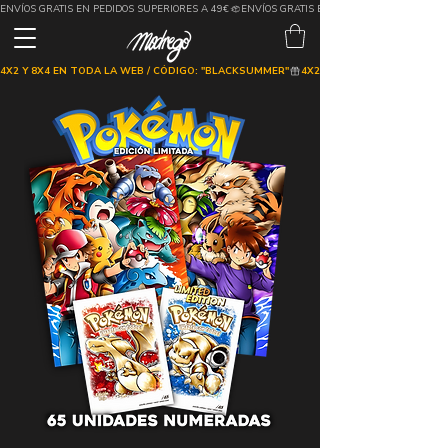
ENVÍOS GRATIS EN PEDIDOS SUPERIORES A 49€
4X2 Y 8X4 EN TODA LA WEB / CÓDIGO: "BLACKSUMMER"