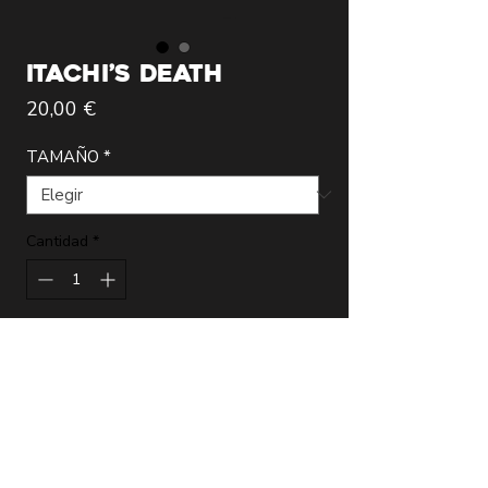
ITACHI’S DEATH
Precio
20,00 €
TAMAÑO
*
Cantidad
*
Agregar al carrito
Lámina de la más alta calidad realizada
por el artista Modregoart que incluye
certificado de autenticidad firmado.