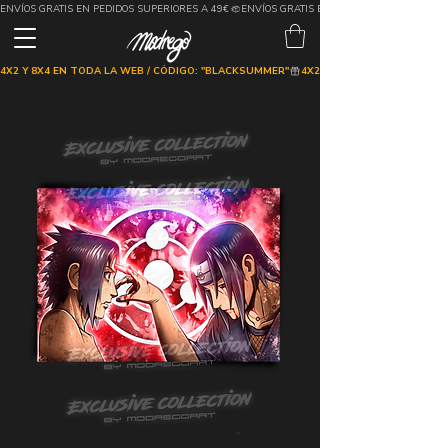
ENVÍOS GRATIS EN PEDIDOS SUPERIORES A 49€
4X2 Y 8X4 EN TODA LA WEB / CÓDIGO: "BLACKSUMMER"