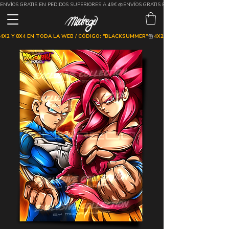
ENVÍOS GRATIS EN PEDIDOS SUPERIORES A 49€
4X2 Y 8X4 EN TODA LA WEB / CÓDIGO: "BLACKSUMMER"