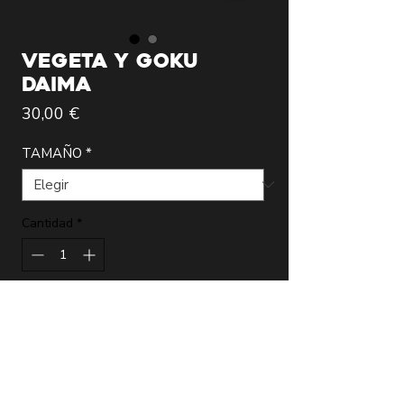
VEGETA Y GOKU
DAIMA
Precio
30,00 €
TAMAÑO
*
Cantidad
*
Agregar al carrito
Lámina de la más alta calidad realizada
por el artista Modregoart que incluye
certificado de autenticidad firmado.