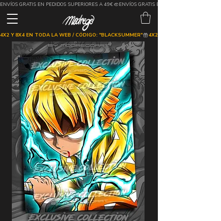
ENVÍOS GRATIS EN PEDIDOS SUPERIORES A 49€
4X2 Y 8X4 EN TODA LA WEB / CÓDIGO: "BLACKSUMMER"