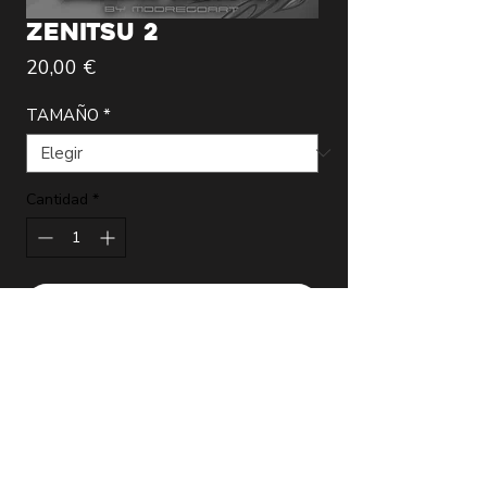
ZENITSU 2
Precio
20,00 €
TAMAÑO
*
Cantidad
*
Agregar al carrito
Lámina de la más alta calidad realizada
por el artista Modregoart que incluye
certificado de autenticidad firmado.
*Las láminas XL y XXL no incluyen
grabado de autenticidad ya que son