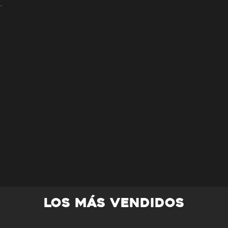
.
 grabado de autenticidad ya que son
emium, el cual no permite grabado al dorso.
os. Consulta el apartado de
preguntas
comendados.
LOS MÁS VENDIDOS