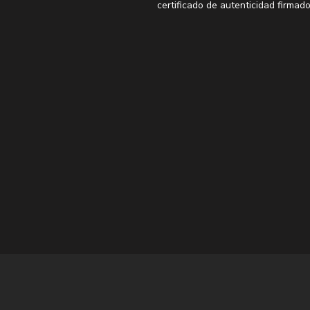
certificado de autenticidad firmado
*Las láminas XL y XXL no incluyen
producidas en papel fotográfico pr
*Los enmarcados no están incluid
frecuentes
para ver los marcos re