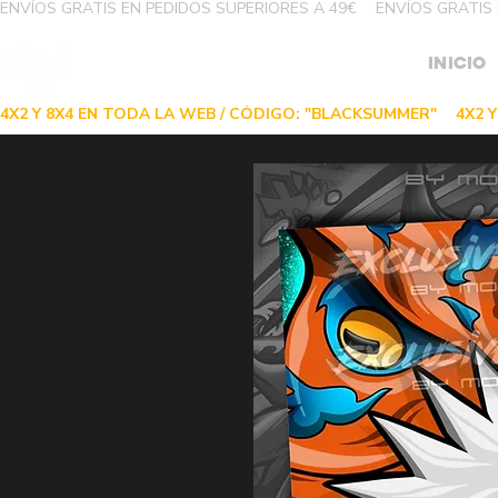
ENVÍOS GRATIS EN PEDIDOS SUPERIORES A 49€
INICIO
4X2 Y 8X4 EN TODA LA WEB / CÓDIGO: "BLACKSUMMER"