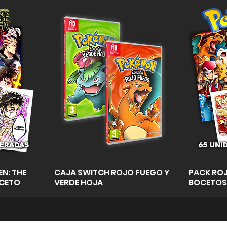
a
Vista rápida
N: THE
CAJA SWITCH ROJO FUEGO Y
PACK ROJ
OCETO
VERDE HOJA
BOCETOS