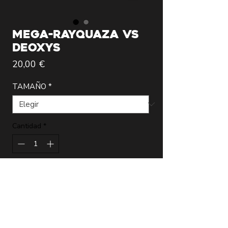
MEGA-RAYQUAZA VS
DEOXYS
Precio
20,00 €
TAMAÑO
*
Cantidad
*
Agregar al carrito
Lámina de la más alta calidad realizada
por el artista Modregoart que incluye
certificado de autenticidad firmado.