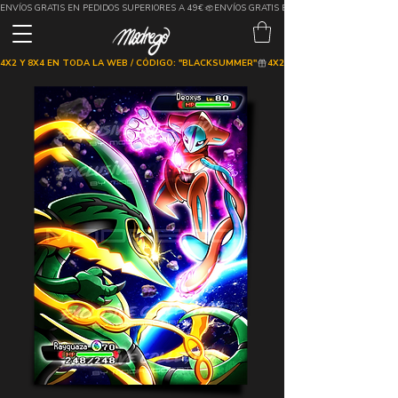
ENVÍOS GRATIS EN PEDIDOS SUPERIORES A 49€
4X2 Y 8X4 EN TODA LA WEB / CÓDIGO: "BLACKSUMMER"